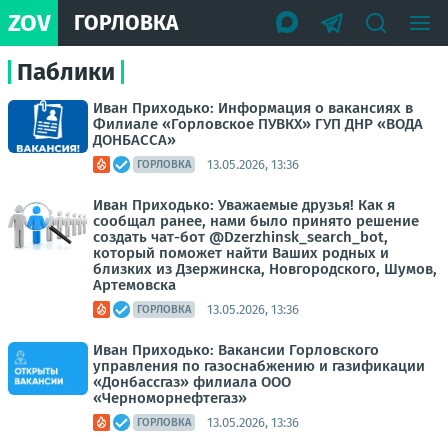
ZOV
ГОРЛОВКА
Паблики
Иван Приходько: Информация о вакансиях в
Филиале «Горловское ПУВКХ» ГУП ДНР «ВОДА
ДОНБАССА»
13.05.2026, 13:36
ГОРЛОВКА
Иван Приходько: Уважаемые друзья! Как я
сообщал ранее, нами было принято решение
создать чат-бот @Dzerzhinsk_search_bot,
который поможет найти Ваших родных и
близких из Дзержинска, Новгородского, Шумов,
Артемовска
13.05.2026, 13:36
ГОРЛОВКА
Иван Приходько: Вакансии Горловского
управления по газоснабжению и газификации
«Донбассгаз» филиала ООО
«Черноморнефтегаз»
13.05.2026, 13:36
ГОРЛОВКА