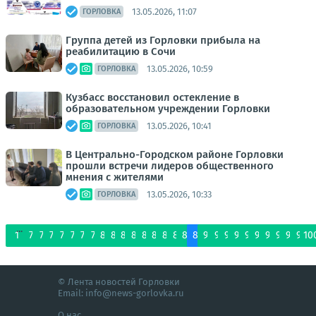
13.05.2026, 11:07
ГОРЛОВКА
Группа детей из Горловки прибыла на
реабилитацию в Сочи
13.05.2026, 10:59
ГОРЛОВКА
Кузбасс восстановил остекление в
образовательном учреждении Горловки
13.05.2026, 10:41
ГОРЛОВКА
В Центрально-Городском районе Горловки
прошли встречи лидеров общественного
мнения с жителями
13.05.2026, 10:33
ГОРЛОВКА
...
1
73
74
75
76
77
78
79
80
81
82
83
84
85
86
87
88
89
90
91
92
93
94
95
96
97
98
99
10
© Лента новостей Горловки
Email:
info@news-gorlovka.ru
О нас