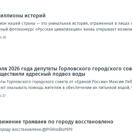
Миллионы историй
ион нашей страны — это уникальная история, отраженная в лицах 
й фотоконкурс «Русская цивилизация» вновь открывает возможн
4:39
юля 2026 года депутаты Горловского городского со
уществили адресный подвоз воды
таты Горловского городского совета от «Единой России» Максим Л
ют оказывать помощь жителям в обеспечении их питьевой водой, у
4:37
вижение трамваев по городу восстановлено
ороду восстановлено.@Prikhodko1970