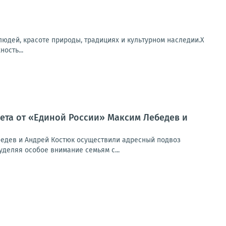
людей, красоте природы, традициях и культурном наследии.X
ость...
вета от «Единой России» Максим Лебедев и
ебедев и Андрей Костюк осуществили адресный подвоз
деляя особое внимание семьям с...