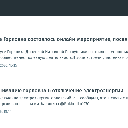
е Горловка состоялось онлайн-мероприятие, пос
руге Горловка Донецкой Народной Республики состоялось меропри
общественно полезную деятельность.В ходе встречи участникам ра
.2026, 15:15
Вниманию горловчан: отключение электроэнергии
лючение электроэнергииГорловский РЭС сообщает, что в связи с п
нергии в пос. ш-ты им. Калинина.@Prikhodko1970
6, 15:14