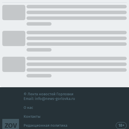
© Лента новостей Горловки
Email:
info@news-gorlovka.ru
О нас
Контакты
ZOV
18+
Редакционная политика