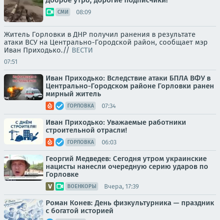
Доброе утро, дорогие подписчики!
08:09
СМИ
Житель Горловки в ДНР получил ранения в результате
атаки ВСУ на Центрально-Городской район, сообщает мэр
Иван Приходько.//
ВЕСТИ
07:51
Иван Приходько: Вследствие атаки БПЛА ВФУ в
Центрально-Городском районе Горловки ранен
мирный житель
07:34
ГОРЛОВКА
Иван Приходько: Уважаемые работники
строительной отрасли!
06:03
ГОРЛОВКА
Георгий Медведев: Сегодня утром украинские
нацисты нанесли очередную серию ударов по
Горловке
Вчера, 17:39
ВОЕНКОРЫ
Роман Конев: День физкультурника — праздник
с богатой историей