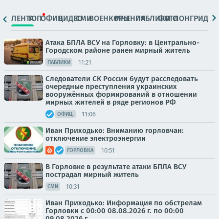
ЛЕНТА
ТОП
ОФИЦ.
ВИДЕО
СМИ
ВОЕНКОРЫ
МНЕНИЯ
ПАБЛИКИ
ФОТО
ЛОНГРИДЫ
Атака БПЛА ВСУ на Горловку: в Центрально-
Городском районе ранен мирный житель
11:21
ПАБЛИКИ
Следователи СК России будут расследовать
очередные преступления украинских
вооружённых формирований в отношении
мирных жителей в ряде регионов РФ
11:06
ОФИЦ.
Иван Приходько: Вниманию горловчан:
отключение электроэнергии
10:51
ГОРЛОВКА
В Горловке в результате атаки БПЛА ВСУ
пострадал мирный житель
10:31
СМИ
Иван Приходько: Информация по обстрелам
Горловки с 00:00 08.08.2026 г. по 00:00
09.08.2026 г