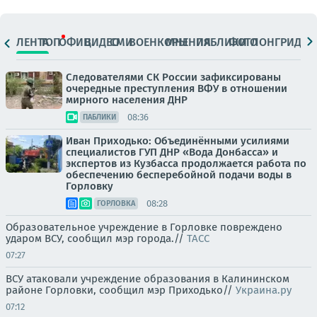
ЛЕНТА
ТОП
ОФИЦ.
ВИДЕО
СМИ
ВОЕНКОРЫ
МНЕНИЯ
ПАБЛИКИ
ФОТО
ЛОНГРИДЫ
Следователями СК России зафиксированы
очередные преступления ВФУ в отношении
мирного населения ДНР
08:36
ПАБЛИКИ
Иван Приходько: Объединёнными усилиями
специалистов ГУП ДНР «Вода Донбасса» и
экспертов из Кузбасса продолжается работа по
обеспечению бесперебойной подачи воды в
Горловку
08:28
ГОРЛОВКА
Образовательное учреждение в Горловке повреждено
ударом ВСУ, сообщил мэр города.//
ТАСС
07:27
ВСУ атаковали учреждение образования в Калининском
районе Горловки, сообщил мэр Приходько//
Украина.ру
07:12