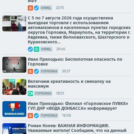
ВФУ
22:15
ОФИЦ.
С 5 по 7 августа 2026 года осуществлена
выездная торговля с использованием
автомагазинов в населенных пунктах городских
округов Горловка, Мариуполь, на территории г.
Авдеевка, также Волновахского, Шахтерского и
Кураховского...
20:46
ОФИЦ.
Иван Приходько: Беспилотная опасность по
Горловке
20:27
ГОРЛОВКА
Включаем креативность и смекалку на
максимум
18:51
ГОРЛОВКА
Иван Приходько: Филиал «Горловское ПУВКХ»
ГУП ДНР «ВОДА ДОНБАССА» информирует
16:58
ГОРЛОВКА
Роман Конев: ВАЖНАЯ ИНФОРМАЦИЯ!.
Уважаемые жители! Сообщаем, что на данный