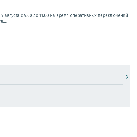
 августа с 9:00 до 11:00 на время оперативных переключений
....
щил глава городского округа Иван Приходько.//
ВЕСТИ
го невозможно представить развитие страны