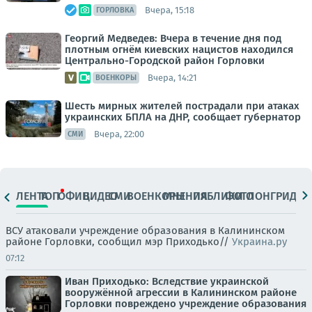
Вчера, 15:18
ГОРЛОВКА
Георгий Медведев: Вчера в течение дня под
плотным огнём киевских нацистов находился
Центрально-Городской район Горловки
Вчера, 14:21
ВОЕНКОРЫ
Шесть мирных жителей пострадали при атаках
украинских БПЛА на ДНР, сообщает губернатор
Вчера, 22:00
СМИ
ЛЕНТА
ТОП
ОФИЦ.
ВИДЕО
СМИ
ВОЕНКОРЫ
МНЕНИЯ
ПАБЛИКИ
ФОТО
ЛОНГРИДЫ
ВСУ атаковали учреждение образования в Калининском
районе Горловки, сообщил мэр Приходько//
Украина.ру
07:12
Иван Приходько: Вследствие украинской
вооружённой агрессии в Калининском районе
Горловки повреждено учреждение образования