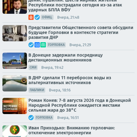
Денис Пушилин: Шесть мирных жителей
Республики пострадали сегодня из-за атак
ударных БПЛА ВФУ
Вчера, 21:48
ОФИЦ.
Представители Общественного совета обсудили
будущее Горловки в контексте стратегии
развития ДНР
Вчера, 21:29
ГОРЛОВКА
В Донецке задержали посредницу
дистанционных мошенников
Вчера, 19:42
СМИ
В ДНР сделали 11 перебросок воды из
альтернативных источников
Вчера, 18:16
ПАБЛИКИ
Роман Конев: 7-8 августа 2026 года в Донецкой
Народной Республике ожидается местами
сильная жара до 38°С
Вчера, 16:51
ГОРЛОВКА
Иван Приходько: Вниманию горловчан:
отключение электроэнергии