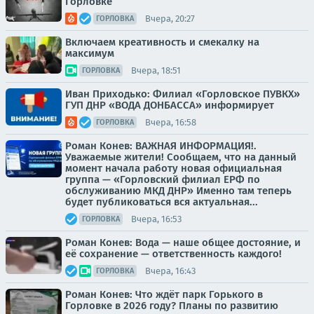
Горловке
Вчера, 20:27
ГОРЛОВКА
Включаем креативность и смекалку на
максимум
Вчера, 18:51
ГОРЛОВКА
Иван Приходько: Филиал «Горловское ПУВКХ»
ГУП ДНР «ВОДА ДОНБАССА» информирует
Вчера, 16:58
ГОРЛОВКА
Роман Конев: ВАЖНАЯ ИНФОРМАЦИЯ!.
Уважаемые жители! Сообщаем, что на данный
момент начала работу новая официальная
группа — «Горловский филиал ЕРФ по
обслуживанию МКД ДНР» Именно там теперь
будет публиковаться вся актуальная...
Вчера, 16:53
ГОРЛОВКА
Роман Конев: Вода — наше общее достояние, и
её сохранение — ответственность каждого!
Вчера, 16:43
ГОРЛОВКА
Роман Конев: Что ждёт парк Горького в
Горловке в 2026 году? Планы по развитию