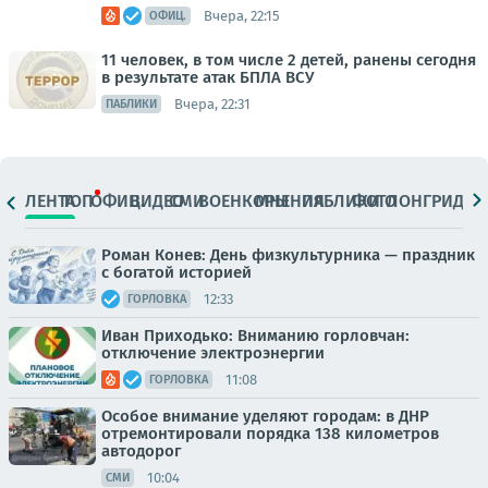
Вчера, 22:15
ОФИЦ.
11 человек, в том числе 2 детей, ранены сегодня
в результате атак БПЛА ВСУ
Вчера, 22:31
ПАБЛИКИ
ЛЕНТА
ТОП
ОФИЦ.
ВИДЕО
СМИ
ВОЕНКОРЫ
МНЕНИЯ
ПАБЛИКИ
ФОТО
ЛОНГРИДЫ
Роман Конев: День физкультурника — праздник
с богатой историей
12:33
ГОРЛОВКА
Иван Приходько: Вниманию горловчан:
отключение электроэнергии
11:08
ГОРЛОВКА
Особое внимание уделяют городам: в ДНР
отремонтировали порядка 138 километров
автодорог
10:04
СМИ