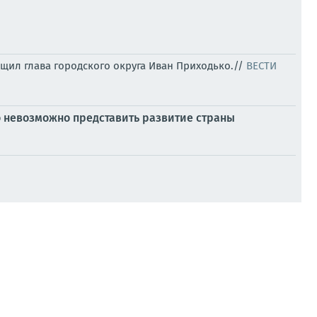
щил глава городского округа Иван Приходько.//
ВЕСТИ
го невозможно представить развитие страны
ления ДНР
риходько.//
ВЕСТИ