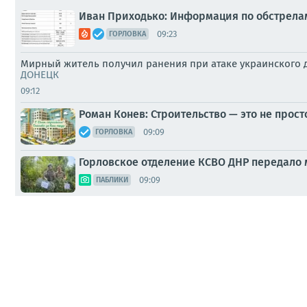
Иван Приходько: Информация по обстрелам Го
09:23
ГОРЛОВКА
Мирный житель получил ранения при атаке украинского д
ДОНЕЦК
09:12
Роман Конев: Строительство — это не прос
09:09
ГОРЛОВКА
Горловское отделение КСВО ДНР передало 
09:09
ПАБЛИКИ
Следователями СК России зафиксированы 
08:36
ПАБЛИКИ
Доброе утро, дорогие подписчики!
08:09
СМИ
Житель Горловки в ДНР получил ранения в результате ат