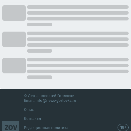
© Лента новостей Горловки
Email:
info@news-gorlovka.ru
О нас
Контакты
ZOV
18+
Редакционная политика