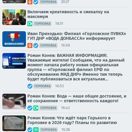
20:27
ГОРЛОВКА
Включаем креативность и смекалку на
максимум
18:51
ГОРЛОВКА
Иван Приходько: Филиал «Горловское ПУВКХ»
ГУП ДНР «ВОДА ДОНБАССА» информирует
16:58
ГОРЛОВКА
Роман Конев: ВАЖНАЯ ИНФОРМАЦИЯ!.
Уважаемые жители! Сообщаем, что на данный
момент начала работу новая официальная
группа — «Горловский филиал ЕРФ по
обслуживанию МКД ДНР» Именно там теперь
будет публиковаться вся актуальная...
16:53
ГОРЛОВКА
Роман Конев: Вода — наше общее достояние, и
её сохранение — ответственность каждого!
16:43
ГОРЛОВКА
Роман Конев: Что ждёт парк Горького в
Горловке в 2026 году? Планы по развитию
16:38
ГОРЛОВКА