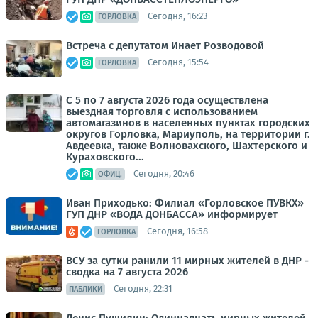
Сегодня, 16:23
ГОРЛОВКА
Встреча с депутатом Инает Розводовой
Сегодня, 15:54
ГОРЛОВКА
С 5 по 7 августа 2026 года осуществлена
выездная торговля с использованием
автомагазинов в населенных пунктах городских
округов Горловка, Мариуполь, на территории г.
Авдеевка, также Волновахского, Шахтерского и
Кураховского...
Сегодня, 20:46
ОФИЦ.
Иван Приходько: Филиал «Горловское ПУВКХ»
ГУП ДНР «ВОДА ДОНБАССА» информирует
Сегодня, 16:58
ГОРЛОВКА
ВСУ за сутки ранили 11 мирных жителей в ДНР -
сводка на 7 августа 2026
Сегодня, 22:31
ПАБЛИКИ
Денис Пушилин: Одиннадцать мирных жителей