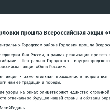
рловки прошла Всероссийская акция «
ентрально-Городском районе Горловки прошла Всерос
реддверии Дня России, в рамках реализации проекта 
ртийцами Центрально-Городского внутригородск
российская акция «Окна России».
ая акция - замечательная возможность поделиться 
оги нам её традиции и победы.
ие узоры на окнах олицетворяют единство огромной
сте отвечаем за будущее нашей страны и обязаны бере
аМалойРодины