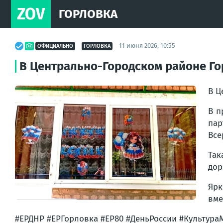
ZOV
ГОРЛОВКА
11 июня 2026, 10:55
ОФИЦИАЛЬНО
ГОРЛОВКА
В Центрально-Городском районе Го
В Ц
В п
па
Все
Так
дор
Ярк
вме
#ЕРДНР #ЕРГорловка #ЕР80 #ДеньРоссии #Культур