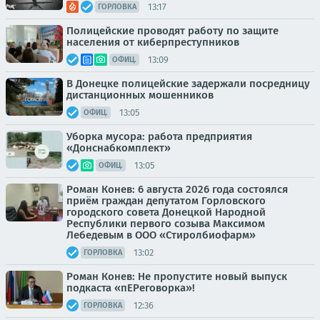
13:17
ГОРЛОВКА
Полицейские проводят работу по защите
населения от киберпреступников
13:09
ОФИЦ.
В Донецке полицейские задержали посредницу
дистанционных мошенников
13:05
ОФИЦ.
Уборка мусора: работа предприятия
«Донснабкомплект»
13:05
ОФИЦ.
Роман Конев: 6 августа 2026 года состоялся
приём граждан депутатом Горловского
городского совета Донецкой Народной
Республики первого созыва Максимом
Лебедевым в ООО «Стиролбиофарм»
13:02
ГОРЛОВКА
Роман Конев: Не пропустите новый выпуск
подкаста «пЕРеговорка»!
12:36
ГОРЛОВКА