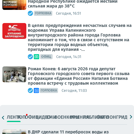
Народной Республике ожидается местами
сильная жара до 38°С
Сегодня, 16:51
ГОРЛОВКА
В целях предупреждения несчастных случаев на
водоемах Управа Калининского
внутригородского района города Горловка
напоминает о том, что в связи с отсутствием на
территории города водных объектов,
пригодных для купания -...
Сегодня, 14:31
ОФИЦ.
Роман Конев: 6 августа 2026 года депутат
Горловского городского совета первого созыва
от фракции «Единая Россия» Наталия Ботвина
провела встречу с трудовым коллективом
Сегодня, 11:03
ГОРЛОВКА
ЛЕНТА
ТОП
ОФИЦ.
ВИДЕО
СМИ
ВОЕНКОРЫ
МНЕНИЯ
ПАБЛИКИ
ФОТО
ЛОНГРИДЫ
В ДНР сделали 11 перебросок воды из