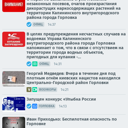
незаконных посевов, очагов произрастания
дикорастущих наркосодержащих растений на
территории Калининского внутригородского
района города Горловка
14:37
ОФИЦ.
В целях предупреждения несчастных случаев на
водоемах Управа Калининского
внутригородского района города Горловка
напоминает о том, что в связи с отсутствием на
территории города водных объектов,
пригодных для купания -...
14:31
ОФИЦ.
Георгий Медведев: Вчера в течение дня под
плотным огнём киевских нацистов находился
Центрально-Городской район Горловки
14:21
ВОЕНКОРЫ
Запущен конкурс «Улыбка России
14:13
ГОРЛОВКА
Иван Приходько: Беспилотная опасность по
Горловке