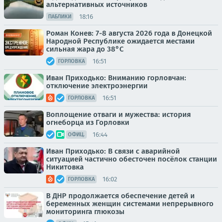
альтернативных источников
18:16
ПАБЛИКИ
Роман Конев: 7-8 августа 2026 года в Донецкой
Народной Республике ожидается местами
сильная жара до 38°С
16:51
ГОРЛОВКА
Иван Приходько: Вниманию горловчан:
отключение электроэнергии
16:51
ГОРЛОВКА
Воплощение отваги и мужества: история
огнеборца из Горловки
16:44
ОФИЦ.
Иван Приходько: В связи с аварийной
ситуацией частично обесточен посёлок станции
Никитовка
16:02
ГОРЛОВКА
В ДНР продолжается обеспечение детей и
беременных женщин системами непрерывного
мониторинга глюкозы