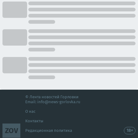
© Лента новостей Горловки
Email:
info@news-gorlovka.ru
О нас
Контакты
ZOV
18+
Редакционная политика