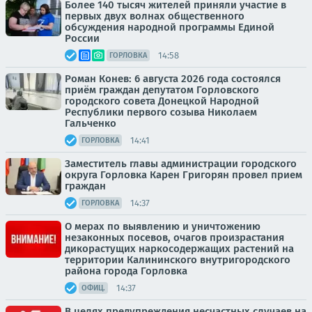
Более 140 тысяч жителей приняли участие в
первых двух волнах общественного
обсуждения народной программы Единой
России
14:58
ГОРЛОВКА
Роман Конев: 6 августа 2026 года состоялся
приём граждан депутатом Горловского
городского совета Донецкой Народной
Республики первого созыва Николаем
Гальченко
14:41
ГОРЛОВКА
Заместитель главы администрации городского
округа Горловка Карен Григорян провел прием
граждан
14:37
ГОРЛОВКА
О мерах по выявлению и уничтожению
незаконных посевов, очагов произрастания
дикорастущих наркосодержащих растений на
территории Калининского внутригородского
района города Горловка
14:37
ОФИЦ.
В целях предупреждения несчастных случаев на