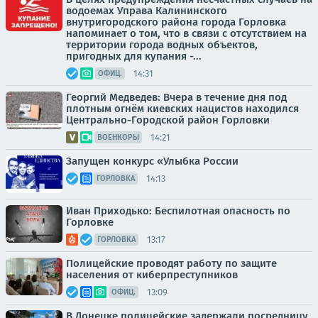
водоемах Управа Калининского
внутригородского района города Горловка
напоминает о том, что в связи с отсутствием на
территории города водных объектов,
пригодных для купания -...
14:31
ОФИЦ.
Георгий Медведев: Вчера в течение дня под
плотным огнём киевских нацистов находился
Центрально-Городской район Горловки
14:21
ВОЕНКОРЫ
Запущен конкурс «Улыбка России
14:13
ГОРЛОВКА
Иван Приходько: Беспилотная опасность по
Горловке
13:17
ГОРЛОВКА
Полицейские проводят работу по защите
населения от киберпреступников
13:09
ОФИЦ.
В Донецке полицейские задержали посредницу