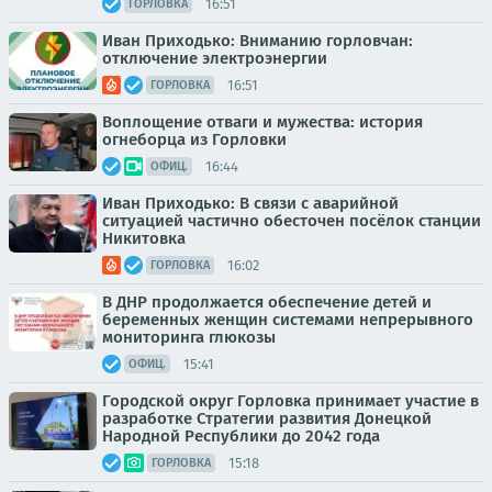
16:51
ГОРЛОВКА
Иван Приходько: Вниманию горловчан:
отключение электроэнергии
16:51
ГОРЛОВКА
Воплощение отваги и мужества: история
огнеборца из Горловки
16:44
ОФИЦ.
Иван Приходько: В связи с аварийной
ситуацией частично обесточен посёлок станции
Никитовка
16:02
ГОРЛОВКА
В ДНР продолжается обеспечение детей и
беременных женщин системами непрерывного
мониторинга глюкозы
15:41
ОФИЦ.
Городской округ Горловка принимает участие в
разработке Стратегии развития Донецкой
Народной Республики до 2042 года
15:18
ГОРЛОВКА