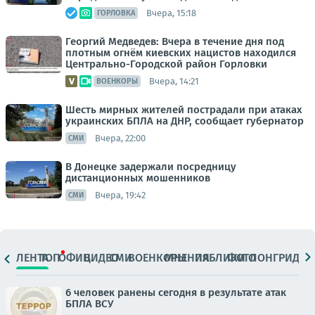
Вчера, 15:18
ГОРЛОВКА
Георгий Медведев: Вчера в течение дня под
плотным огнём киевских нацистов находился
Центрально-Городской район Горловки
Вчера, 14:21
ВОЕНКОРЫ
Шесть мирных жителей пострадали при атаках
украинских БПЛА на ДНР, сообщает губернатор
Вчера, 22:00
СМИ
В Донецке задержали посредницу
дистанционных мошенников
Вчера, 19:42
СМИ
ЛЕНТА
ТОП
ОФИЦ.
ВИДЕО
СМИ
ВОЕНКОРЫ
МНЕНИЯ
ПАБЛИКИ
ФОТО
ЛОНГРИДЫ
6 человек ранены сегодня в результате атак
БПЛА ВСУ