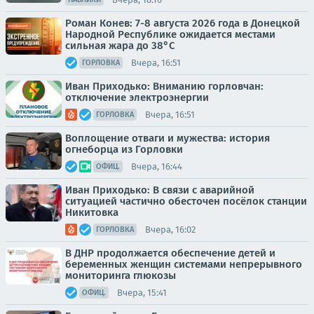
Роман Конев: 7-8 августа 2026 года в Донецкой
Народной Республике ожидается местами
сильная жара до 38°С
Вчера, 16:51
ГОРЛОВКА
Иван Приходько: Вниманию горловчан:
отключение электроэнергии
Вчера, 16:51
ГОРЛОВКА
Воплощение отваги и мужества: история
огнеборца из Горловки
Вчера, 16:44
ОФИЦ.
Иван Приходько: В связи с аварийной
ситуацией частично обесточен посёлок станции
Никитовка
Вчера, 16:02
ГОРЛОВКА
В ДНР продолжается обеспечение детей и
беременных женщин системами непрерывного
мониторинга глюкозы
Вчера, 15:41
ОФИЦ.