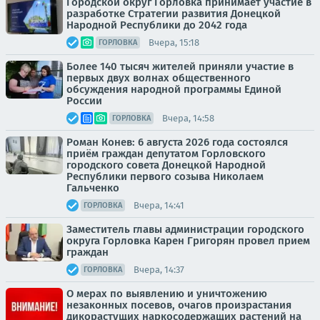
Городской округ Горловка принимает участие в
разработке Стратегии развития Донецкой
Народной Республики до 2042 года
Вчера, 15:18
ГОРЛОВКА
Более 140 тысяч жителей приняли участие в
первых двух волнах общественного
обсуждения народной программы Единой
России
Вчера, 14:58
ГОРЛОВКА
Роман Конев: 6 августа 2026 года состоялся
приём граждан депутатом Горловского
городского совета Донецкой Народной
Республики первого созыва Николаем
Гальченко
Вчера, 14:41
ГОРЛОВКА
Заместитель главы администрации городского
округа Горловка Карен Григорян провел прием
граждан
Вчера, 14:37
ГОРЛОВКА
О мерах по выявлению и уничтожению
незаконных посевов, очагов произрастания
дикорастущих наркосодержащих растений на