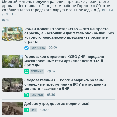
Мирный житель получил ранения при атаке украинского
дрона в Центрально-Городском районе Горловки Об этом
сообщил глава городского округа Иван Приходько.//
ВЕСТИ
ДОНЕЦК
09:12
Роман Конев: Строительство — это не просто
отрасль, а настоящий двигатель экономики, без
которого невозможно представить развитие
страны
09:09
ГОРЛОВКА
Горловское отделение КСВО ДНР передало
маскировочные сети артиллеристам 132-й
бригады
09:09
ПАБЛИКИ
Следователями СК России зафиксированы
очередные преступления ВФУ в отношении
мирного населения ДНР
08:36
ПАБЛИКИ
Доброе утро, дорогие подписчики!
08:09
СМИ