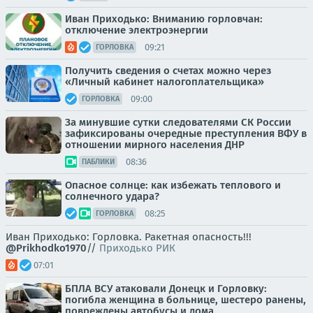
Иван Приходько: Вниманию горловчан:
отключение электроэнергии
09:21
ГОРЛОВКА
Получить сведения о счетах можно через
«Личный кабинет налогоплательщика»
09:00
ГОРЛОВКА
За минувшие сутки следователями СК России
зафиксированы очередные преступления ВФУ в
отношении мирного населения ДНР
08:36
ПАБЛИКИ
Опасное солнце: как избежать теплового и
солнечного удара?
08:25
ГОРЛОВКА
Иван Приходько: Горловка. Ракетная опасность!!!
@Prikhodko1970
//
Приходько РИК
07:01
БПЛА ВСУ атаковали Донецк и Горловку:
погибла женщина в больнице, шестеро ранены,
повреждены автобусы и дома