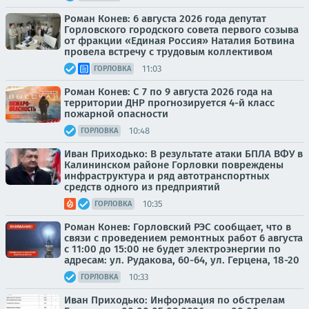
Роман Конев: 6 августа 2026 года депутат
Горловского городского совета первого созыва
от фракции «Единая Россия» Наталия Ботвина
провела встречу с трудовым коллективом
11:03
ГОРЛОВКА
Роман Конев: С 7 по 9 августа 2026 года на
территории ДНР прогнозируется 4-й класс
пожарной опасности
10:48
ГОРЛОВКА
Иван Приходько: В результате атаки БПЛА ВФУ в
Калининском районе Горловки повреждены
инфраструктура и ряд автотранспортных
средств одного из предприятий
10:35
ГОРЛОВКА
Роман Конев: Горловский РЭС сообщает, что в
связи с проведением ремонтных работ 6 августа
с 11:00 до 15:00 не будет электроэнергии по
адресам: ул. Рудакова, 60-64, ул. Герцена, 18-20
10:33
ГОРЛОВКА
Иван Приходько: Информация по обстрелам