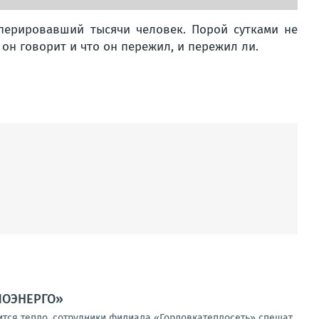
перировавший тысячи человек. Порой сутками не
он говорит и что он пережил, и пережил ли.
ЛОЭНЕРГО»
я тепло, сотрудники филиала «Горловкатеплосеть» спешат