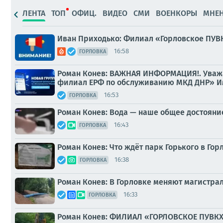
ЛЕНТА
ТОП
ОФИЦ.
ВИДЕО
СМИ
ВОЕНКОРЫ
МНЕ
Иван Приходько: Филиал «Горловское ПУ
16:58
ГОРЛОВКА
Роман Конев: ВАЖНАЯ ИНФОРМАЦИЯ!. Уважа
филиал ЕРФ по обслуживанию МКД ДНР» Име
16:53
ГОРЛОВКА
Роман Конев: Вода — наше общее достояние
16:43
ГОРЛОВКА
Роман Конев: Что ждёт парк Горького в Гор
16:38
ГОРЛОВКА
Роман Конев: В Горловке меняют магистра
16:33
ГОРЛОВКА
Роман Конев: ФИЛИАЛ «ГОРЛОВСКОЕ ПУВКХ»