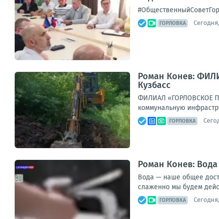
#ОбщественныйСоветГо
Сегодня,
ГОРЛОВКА
Роман Конев: ФИЛ
Кузбасс
ФИЛИАЛ «ГОРЛОВСКОЕ ПУ
коммунальную инфрастру
Сегод
ГОРЛОВКА
Роман Конев: Вода
Вода — наше общее досто
слаженно мы будем дейст
Сегодня,
ГОРЛОВКА