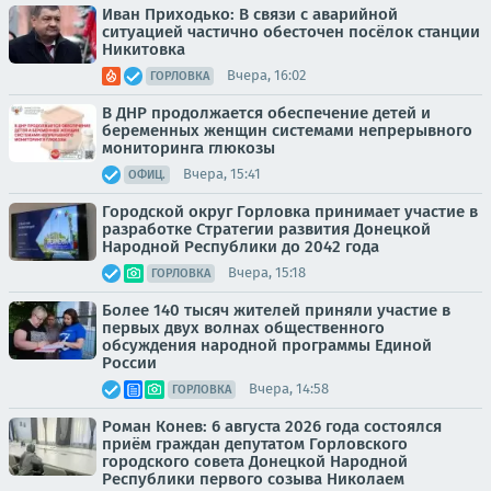
Иван Приходько: В связи с аварийной
ситуацией частично обесточен посёлок станции
Никитовка
Вчера, 16:02
ГОРЛОВКА
В ДНР продолжается обеспечение детей и
беременных женщин системами непрерывного
мониторинга глюкозы
Вчера, 15:41
ОФИЦ.
Городской округ Горловка принимает участие в
разработке Стратегии развития Донецкой
Народной Республики до 2042 года
Вчера, 15:18
ГОРЛОВКА
Более 140 тысяч жителей приняли участие в
первых двух волнах общественного
обсуждения народной программы Единой
России
Вчера, 14:58
ГОРЛОВКА
Роман Конев: 6 августа 2026 года состоялся
приём граждан депутатом Горловского
городского совета Донецкой Народной
Республики первого созыва Николаем