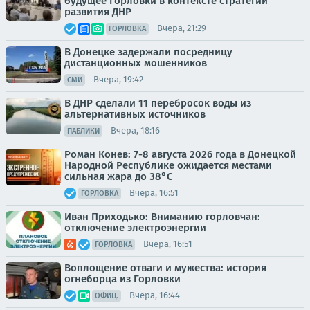
будущее Горловки в контексте стратегии
развития ДНР
Вчера, 21:29
ГОРЛОВКА
В Донецке задержали посредницу
дистанционных мошенников
Вчера, 19:42
СМИ
В ДНР сделали 11 перебросок воды из
альтернативных источников
Вчера, 18:16
ПАБЛИКИ
Роман Конев: 7-8 августа 2026 года в Донецкой
Народной Республике ожидается местами
сильная жара до 38°С
Вчера, 16:51
ГОРЛОВКА
Иван Приходько: Вниманию горловчан:
отключение электроэнергии
Вчера, 16:51
ГОРЛОВКА
Воплощение отваги и мужества: история
огнеборца из Горловки
Вчера, 16:44
ОФИЦ.