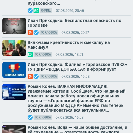
Кураховского...
07.08.2026, 20:46
ОФИЦ.
Иван Приходько: Беспилотная опасность по
Горловке
07.08.2026, 20:27
ГОРЛОВКА
Включаем креативность и смекалку на
максимум
07.08.2026, 18:51
ГОРЛОВКА
Иван Приходько: Филиал «Горловское ПУВКХ»
ГУП ДНР «ВОДА ДОНБАССА» информирует
07.08.2026, 16:58
ГОРЛОВКА
Роман Конев: ВАЖНАЯ ИНФОРМАЦИЯ!.
Уважаемые жители! Сообщаем, что на данный
момент начала работу новая официальная
группа — «Горловский филиал ЕРФ по
обслуживанию МКД ДНР» Именно там теперь
будет публиковаться вся актуальная...
07.08.2026, 16:53
ГОРЛОВКА
Роман Конев: Вода — наше общее достояние, и
её сохранение — ответственность каждого!