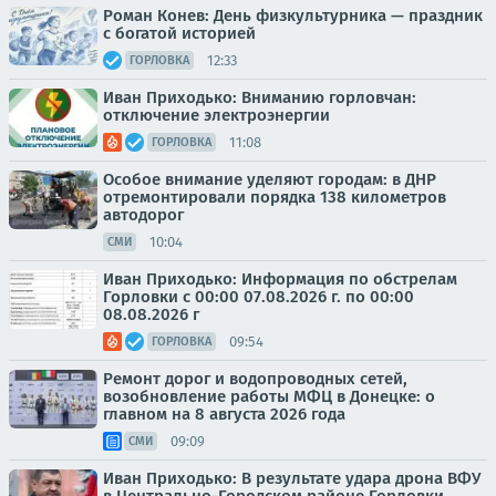
Роман Конев: День физкультурника — праздник
с богатой историей
12:33
ГОРЛОВКА
Иван Приходько: Вниманию горловчан:
отключение электроэнергии
11:08
ГОРЛОВКА
Особое внимание уделяют городам: в ДНР
отремонтировали порядка 138 километров
автодорог
10:04
СМИ
Иван Приходько: Информация по обстрелам
Горловки с 00:00 07.08.2026 г. по 00:00
08.08.2026 г
09:54
ГОРЛОВКА
Ремонт дорог и водопроводных сетей,
возобновление работы МФЦ в Донецке: о
главном на 8 августа 2026 года
09:09
СМИ
Иван Приходько: В результате удара дрона ВФУ