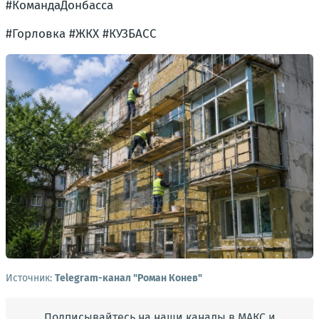
#КомандаДонбасса
#Горловка #ЖКХ #КУЗБАСС
Источник:
Telegram-канал "Роман Конев"
Подписывайтесь на наши каналы в МАКС и