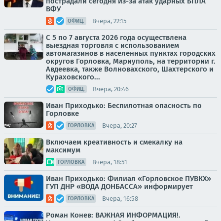
пострадали сегодня из-за атак ударных БПЛА
ВФУ
Вчера, 22:15
ОФИЦ.
С 5 по 7 августа 2026 года осуществлена
выездная торговля с использованием
автомагазинов в населенных пунктах городских
округов Горловка, Мариуполь, на территории г.
Авдеевка, также Волновахского, Шахтерского и
Кураховского...
Вчера, 20:46
ОФИЦ.
Иван Приходько: Беспилотная опасность по
Горловке
Вчера, 20:27
ГОРЛОВКА
Включаем креативность и смекалку на
максимум
Вчера, 18:51
ГОРЛОВКА
Иван Приходько: Филиал «Горловское ПУВКХ»
ГУП ДНР «ВОДА ДОНБАССА» информирует
Вчера, 16:58
ГОРЛОВКА
Роман Конев: ВАЖНАЯ ИНФОРМАЦИЯ!.