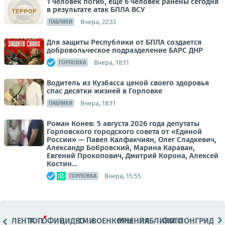
1 человек погиб, ещё 6 человек ранены сегодня
в результате атак БПЛА ВСУ
Вчера, 22:33
ПАБЛИКИ
Для защиты Республики от БПЛА создается
добровольческое подразделение БАРС ДНР
Вчера, 18:11
ГОРЛОВКА
Водитель из Кузбасса ценой своего здоровья
спас десятки жизней в Горловке
Вчера, 18:11
ПАБЛИКИ
Роман Конев: 5 августа 2026 года депутаты
Горловского городского совета от «Единой
России» — Павел Калфакчиян, Олег Сладкевич,
Александр Бобровский, Марина Караван,
Евгений Прокопович, Дмитрий Корона, Алексей
Костин...
Вчера, 15:55
ГОРЛОВКА
ЛЕНТА
ТОП
ОФИЦ.
ВИДЕО
СМИ
ВОЕНКОРЫ
МНЕНИЯ
ПАБЛИКИ
ФОТО
ЛОНГРИДЫ