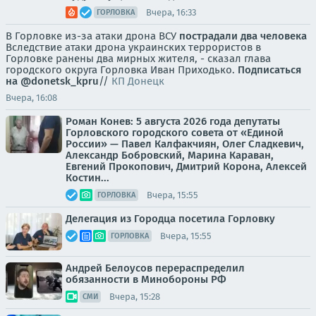
Вчера, 16:33
ГОРЛОВКА
В Горловке из-за атаки дрона ВСУ
пострадали два человека
Вследствие атаки дрона украинских террористов в
Горловке ранены два мирных жителя, - сказал глава
городского округа Горловка Иван Приходько.
Подписаться
на @donetsk_kpru
//
КП Донецк
Вчера, 16:08
Роман Конев: 5 августа 2026 года депутаты
Горловского городского совета от «Единой
России» — Павел Калфакчиян, Олег Сладкевич,
Александр Бобровский, Марина Караван,
Евгений Прокопович, Дмитрий Корона, Алексей
Костин...
Вчера, 15:55
ГОРЛОВКА
Делегация из Городца посетила Горловку
Вчера, 15:55
ГОРЛОВКА
Андрей Белоусов перераспределил
обязанности в Минобороны РФ
Вчера, 15:28
СМИ