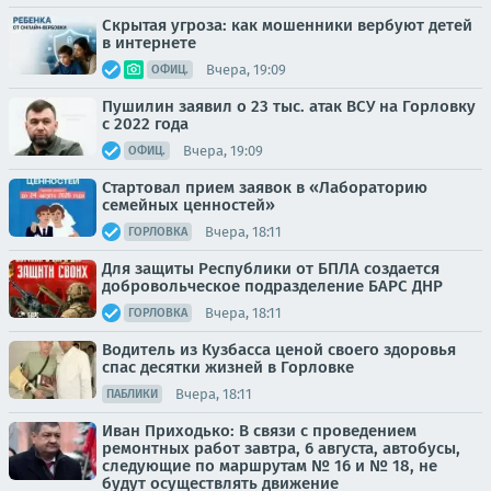
Скрытая угроза: как мошенники вербуют детей
в интернете
Вчера, 19:09
ОФИЦ.
Пушилин заявил о 23 тыс. атак ВСУ на Горловку
с 2022 года
Вчера, 19:09
ОФИЦ.
Стартовал прием заявок в «Лабораторию
семейных ценностей»
Вчера, 18:11
ГОРЛОВКА
Для защиты Республики от БПЛА создается
добровольческое подразделение БАРС ДНР
Вчера, 18:11
ГОРЛОВКА
Водитель из Кузбасса ценой своего здоровья
спас десятки жизней в Горловке
Вчера, 18:11
ПАБЛИКИ
Иван Приходько: В связи с проведением
ремонтных работ завтра, 6 августа, автобусы,
следующие по маршрутам № 16 и № 18, не
будут осуществлять движение