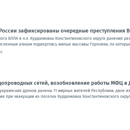
 России зафиксированы очередные преступления 
ного БПЛА в н.п. Курдюмовка Константиновского округа ранения ра
исленным атакам подверглись жилые массивы Горловки, по которым
40
допроводных сетей, возобновление работы МФЦ в До
 украинских дронов ранены 11 мирных жителей Республики, двое и
я при эвакуации из поселка Курдюмовка Константиновского округа,