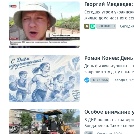
Георгий Медведев:
Сегодня утром украинск
жилые дома частного сек
Сегодня
ВОЕНКОРЫ
Роман Конев: День
День физкультурника — п
закрепил эту дату в кал
Сегодня, 12:
ГОРЛОВКА
Особое внимание у
В ДНР полностью заверш
Бондаренко. Также специ
Сегодня, 10:04
СМИ