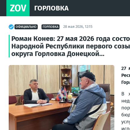
ZOV
ГОРЛОВКА
28 мая 2026, 12:15
ОФИЦИАЛЬНО
ГОРЛОВКА
Роман Конев: 27 мая 2026 года сос
Народной Республики первого созы
округа Горловка Донецкой...
27 
Рес
Гор
В 
нед
пор
бюд
ус
исп