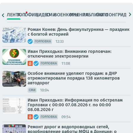
ЛЕНТА
ТОП
ОФИЦ.
ВИДЕО
СМИ
ВОЕНКОРЫ
МНЕНИЯ
ПАБЛИКИ
ФОТО
ЛОНГРИДЫ
Роман Конев: День физкультурника — праздник
с богатой историей
12:33
ГОРЛОВКА
Иван Приходько: Вниманию горловчан:
отключение электроэнергии
11:08
ГОРЛОВКА
Особое внимание уделяют городам: в ДНР
отремонтировали порядка 138 километров
автодорог
10:04
СМИ
Иван Приходько: Информация по обстрелам
Горловки с 00:00 07.08.2026 г. по 00:00
08.08.2026 г
09:54
ГОРЛОВКА
Ремонт дорог и водопроводных сетей,
возобновление работы МФЦ в Донецке: о