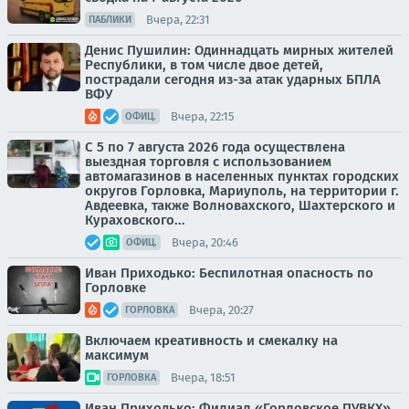
Вчера, 22:31
ПАБЛИКИ
Денис Пушилин: Одиннадцать мирных жителей
Республики, в том числе двое детей,
пострадали сегодня из-за атак ударных БПЛА
ВФУ
Вчера, 22:15
ОФИЦ.
С 5 по 7 августа 2026 года осуществлена
выездная торговля с использованием
автомагазинов в населенных пунктах городских
округов Горловка, Мариуполь, на территории г.
Авдеевка, также Волновахского, Шахтерского и
Кураховского...
Вчера, 20:46
ОФИЦ.
Иван Приходько: Беспилотная опасность по
Горловке
Вчера, 20:27
ГОРЛОВКА
Включаем креативность и смекалку на
максимум
Вчера, 18:51
ГОРЛОВКА
Иван Приходько: Филиал «Горловское ПУВКХ»