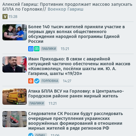
Алексей Гавриш: Противник продолжает массово запускать
БПЛА по Горловке//
Военкор Гавриш
15:28
Более 140 тысяч жителей приняли участие в
первых двух волнах общественного
обсуждения народной программы Единой
России
15:21
ПАБЛИКИ
Иван Приходько: В связи с аварийной
ситуацией частично обесточены жилой массив
«Комсомолец», посёлки шахты им. Ю. А.
Гагарина, шахты «19/20»
14:27
ГОРЛОВКА
Атака БПЛА ВСУ на Горловку: в Центрально-
Городском районе ранен мирный житель
11:21
ПАБЛИКИ
Следователи СК России будут расследовать
очередные преступления украинских
вооружённых формирований в отношении
мирных жителей в ряде регионов РФ
11:06
ОФИЦ.