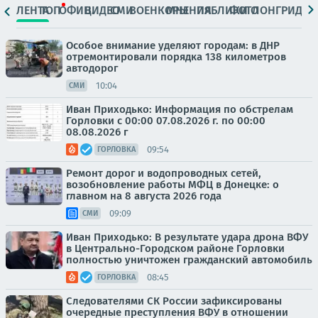
ЛЕНТА
ТОП
ОФИЦ.
ВИДЕО
СМИ
ВОЕНКОРЫ
МНЕНИЯ
ПАБЛИКИ
ФОТО
ЛОНГРИДЫ
Особое внимание уделяют городам: в ДНР
отремонтировали порядка 138 километров
автодорог
10:04
СМИ
Иван Приходько: Информация по обстрелам
Горловки с 00:00 07.08.2026 г. по 00:00
08.08.2026 г
09:54
ГОРЛОВКА
Ремонт дорог и водопроводных сетей,
возобновление работы МФЦ в Донецке: о
главном на 8 августа 2026 года
09:09
СМИ
Иван Приходько: В результате удара дрона ВФУ
в Центрально-Городском районе Горловки
полностью уничтожен гражданский автомобиль
08:45
ГОРЛОВКА
Следователями СК России зафиксированы
очередные преступления ВФУ в отношении