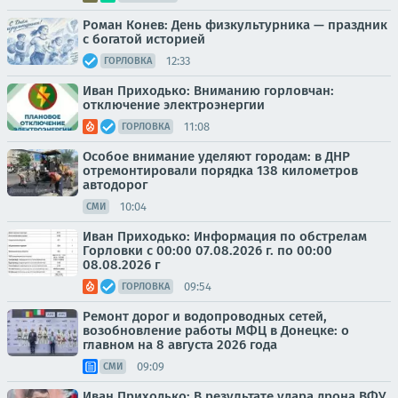
Роман Конев: День физкультурника — праздник
с богатой историей
12:33
ГОРЛОВКА
Иван Приходько: Вниманию горловчан:
отключение электроэнергии
11:08
ГОРЛОВКА
Особое внимание уделяют городам: в ДНР
отремонтировали порядка 138 километров
автодорог
10:04
СМИ
Иван Приходько: Информация по обстрелам
Горловки с 00:00 07.08.2026 г. по 00:00
08.08.2026 г
09:54
ГОРЛОВКА
Ремонт дорог и водопроводных сетей,
возобновление работы МФЦ в Донецке: о
главном на 8 августа 2026 года
09:09
СМИ
Иван Приходько: В результате удара дрона ВФУ