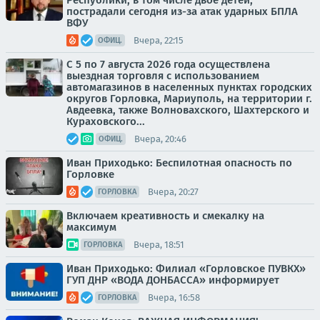
Республики, в том числе двое детей,
пострадали сегодня из-за атак ударных БПЛА
ВФУ
Вчера, 22:15
ОФИЦ.
С 5 по 7 августа 2026 года осуществлена
выездная торговля с использованием
автомагазинов в населенных пунктах городских
округов Горловка, Мариуполь, на территории г.
Авдеевка, также Волновахского, Шахтерского и
Кураховского...
Вчера, 20:46
ОФИЦ.
Иван Приходько: Беспилотная опасность по
Горловке
Вчера, 20:27
ГОРЛОВКА
Включаем креативность и смекалку на
максимум
Вчера, 18:51
ГОРЛОВКА
Иван Приходько: Филиал «Горловское ПУВКХ»
ГУП ДНР «ВОДА ДОНБАССА» информирует
Вчера, 16:58
ГОРЛОВКА