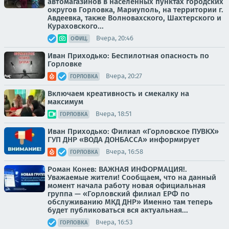
автомагазинов в населенных пунктах городских
округов Горловка, Мариуполь, на территории г.
Авдеевка, также Волновахского, Шахтерского и
Кураховского...
Вчера, 20:46
ОФИЦ.
Иван Приходько: Беспилотная опасность по
Горловке
Вчера, 20:27
ГОРЛОВКА
Включаем креативность и смекалку на
максимум
Вчера, 18:51
ГОРЛОВКА
Иван Приходько: Филиал «Горловское ПУВКХ»
ГУП ДНР «ВОДА ДОНБАССА» информирует
Вчера, 16:58
ГОРЛОВКА
Роман Конев: ВАЖНАЯ ИНФОРМАЦИЯ!.
Уважаемые жители! Сообщаем, что на данный
момент начала работу новая официальная
группа — «Горловский филиал ЕРФ по
обслуживанию МКД ДНР» Именно там теперь
будет публиковаться вся актуальная...
Вчера, 16:53
ГОРЛОВКА