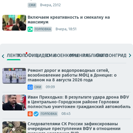
Вчера, 23:12
СМИ
Включаем креативность и смекалку на
максимум
Вчера, 18:51
ГОРЛОВКА
ЛЕНТА
ТОП
ОФИЦ.
ВИДЕО
СМИ
ВОЕНКОРЫ
МНЕНИЯ
ПАБЛИКИ
ФОТО
ЛОНГРИДЫ
Ремонт дорог и водопроводных сетей,
возобновление работы МФЦ в Донецке: о
главном на 8 августа 2026 года
09:09
СМИ
Иван Приходько: В результате удара дрона ВФУ
в Центрально-Городском районе Горловки
полностью уничтожен гражданский автомобиль
08:45
ГОРЛОВКА
Следователями СК России зафиксированы
очередные преступления ВФУ в отношении