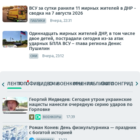
ВСУ за сутки ранили 11 мирных жителей в ДНР -
сводка на 7 августа 2026
Вчера, 22:31
ПАБЛИКИ
Одиннадцать мирных жителей ДНР, в том числе
двое детей, пострадали сегодня из-за атак
ударных БПЛА ВСУ – глава региона Денис
Пушилин
Вчера, 23:12
СМИ
ЛЕНТА
ТОП
ОФИЦ.
ВИДЕО
СМИ
ВОЕНКОРЫ
МНЕНИЯ
ПАБЛИКИ
ФОТО
ЛОНГРИДЫ
Георгий Медведев: Сегодня утром украинские
нацисты нанесли очередную серию ударов по
Горловке
17:39
ВОЕНКОРЫ
Роман Конев: День физкультурника — праздник
с богатой историей
12:33