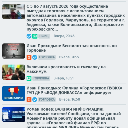
С 5 по 7 августа 2026 года осуществлена
выездная торговля с использованием
автомагазинов в населенных пунктах городских
округов Горловка, Мариуполь, на территории г.
Авдеевка, также Волновахского, Шахтерского и
Кураховского...
Вчера, 20:46
ОФИЦ.
Иван Приходько: Беспилотная опасность по
Горловке
Вчера, 20:27
ГОРЛОВКА
Включаем креативность и смекалку на
максимум
Вчера, 18:51
ГОРЛОВКА
Иван Приходько: Филиал «Горловское ПУВКХ»
ГУП ДНР «ВОДА ДОНБАССА» информирует
Вчера, 16:58
ГОРЛОВКА
Роман Конев: ВАЖНАЯ ИНФОРМАЦИЯ!.
Уважаемые жители! Сообщаем, что на данный
момент начала работу новая официальная
группа — «Горловский филиал ЕРФ по
обслуживанию МКД ДНР» Именно там теперь