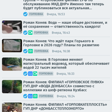
группа — «Горловский филиал ЕРФ по
обслуживанию МКД ДНР» Именно там теперь
будет публиковаться вся актуальная...
Вчера, 16:53
ГОРЛОВКА
Роман Конев: Вода — наше общее достояние, и
её сохранение — ответственность каждого!
Вчера, 16:43
ГОРЛОВКА
Роман Конев: Что ждёт парк Горького в
Горловке в 2026 году? Планы по развитию
Вчера, 16:38
ГОРЛОВКА
Роман Конев: В Горловке меняют
магистральный водовод, который обеспечивает
водой 22 тысяч жителей
Вчера, 16:33
ГОРЛОВКА
Роман Конев: ФИЛИАЛ «ГОРЛОВСКОЕ ПУВКХ»
ГУП ДНР «ВОДА ДОНБАССА» совместно с
коллегами из шеф-региона Кузбасс
Вчера, 16:24
ГОРЛОВКА
Роман Конев: ФИЛИАЛ «ГОРЛОВКАТЕПЛОСЕТЬ»
ГУП ДНР «ДОНБАССТЕПЛОЭНЕРГО»