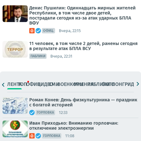
Денис Пушилин: Одиннадцать мирных жителей
Республики, в том числе двое детей,
пострадали сегодня из-за атак ударных БПЛА
ВФУ
Вчера, 22:15
ОФИЦ.
11 человек, в том числе 2 детей, ранены сегодня
в результате атак БПЛА ВСУ
Вчера, 22:31
ПАБЛИКИ
ЛЕНТА
ТОП
ОФИЦ.
ВИДЕО
СМИ
ВОЕНКОРЫ
МНЕНИЯ
ПАБЛИКИ
ФОТО
ЛОНГРИДЫ
Роман Конев: День физкультурника — праздник
с богатой историей
12:33
ГОРЛОВКА
Иван Приходько: Вниманию горловчан:
отключение электроэнергии
11:08
ГОРЛОВКА