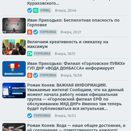
Кураховского...
Вчера, 20:46
ОФИЦ.
Иван Приходько: Беспилотная опасность по
Горловке
Вчера, 20:27
ГОРЛОВКА
Включаем креативность и смекалку на
максимум
Вчера, 18:51
ГОРЛОВКА
Иван Приходько: Филиал «Горловское ПУВКХ»
ГУП ДНР «ВОДА ДОНБАССА» информирует
Вчера, 16:58
ГОРЛОВКА
Роман Конев: ВАЖНАЯ ИНФОРМАЦИЯ!.
Уважаемые жители! Сообщаем, что на данный
момент начала работу новая официальная
группа — «Горловский филиал ЕРФ по
обслуживанию МКД ДНР» Именно там теперь
будет публиковаться вся актуальная...
Вчера, 16:53
ГОРЛОВКА
Роман Конев: Вода — наше общее достояние, и
её сохранение — ответственность каждого!