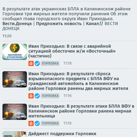
В результате атак украинских БПЛА в Калининском районе
Горловки три мирных жителя получили ранения Об этом
сообщил глава городского округа Иван Приходько.
Вести.Донецк
|
Предложить новость
|
Канал//
ВЕСТИ
ДОНЕЦК
11:20
Иван Приходько: В связи с аварийной
ситуацией обесточен ж/м «Восточный»
(частично)
11:18
ГОРЛОВКА
Иван Приходько: В результате сброса
взрывоопасного предмета с БПЛА ВФУ на
гражданский автомобиль в Калининском
районе Горловки ранены два мирных жителя
11:16
ГОРЛОВКА
Иван Приходько: В результате атаки БПЛА ВФУ в
Калининском районе Горловки ранена мирная
жительница
11:16
ГОРЛОВКА
Дайджест поддержки Горловки