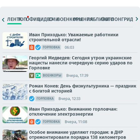
ЛЕНТА
ТОП
ОФИЦ.
ВИДЕО
СМИ
ВОЕНКОРЫ
МНЕНИЯ
ПАБЛИКИ
ФОТО
ЛОНГРИДЫ
Иван Приходько: Уважаемые работники
строительной отрасли!
06:03
ГОРЛОВКА
Георгий Медведев: Сегодня утром украинские
нацисты нанесли очередную серию ударов по
Горловке
Вчера, 17:39
ВОЕНКОРЫ
Роман Конев: День физкультурника — праздник
с богатой историей
Вчера, 12:33
ГОРЛОВКА
Иван Приходько: Вниманию горловчан:
отключение электроэнергии
Вчера, 11:08
ГОРЛОВКА
Особое внимание уделяют городам: в ДНР
отремонтировали порядка 138 километров