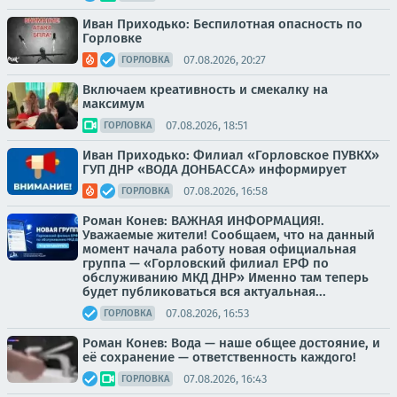
Иван Приходько: Беспилотная опасность по
Горловке
07.08.2026, 20:27
ГОРЛОВКА
Включаем креативность и смекалку на
максимум
07.08.2026, 18:51
ГОРЛОВКА
Иван Приходько: Филиал «Горловское ПУВКХ»
ГУП ДНР «ВОДА ДОНБАССА» информирует
07.08.2026, 16:58
ГОРЛОВКА
Роман Конев: ВАЖНАЯ ИНФОРМАЦИЯ!.
Уважаемые жители! Сообщаем, что на данный
момент начала работу новая официальная
группа — «Горловский филиал ЕРФ по
обслуживанию МКД ДНР» Именно там теперь
будет публиковаться вся актуальная...
07.08.2026, 16:53
ГОРЛОВКА
Роман Конев: Вода — наше общее достояние, и
её сохранение — ответственность каждого!
07.08.2026, 16:43
ГОРЛОВКА