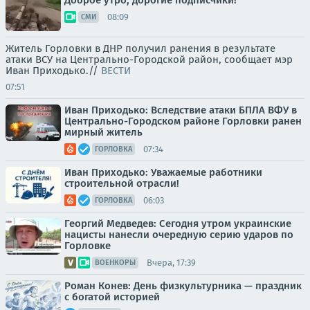
Доброе утро, дорогие подписчики!
08:09
СМИ
Житель Горловки в ДНР получил ранения в результате
атаки ВСУ на Центрально-Городской район, сообщает мэр
Иван Приходько.//
ВЕСТИ
07:51
Иван Приходько: Вследствие атаки БПЛА ВФУ в
Центрально-Городском районе Горловки ранен
мирный житель
07:34
ГОРЛОВКА
Иван Приходько: Уважаемые работники
строительной отрасли!
06:03
ГОРЛОВКА
Георгий Медведев: Сегодня утром украинские
нацисты нанесли очередную серию ударов по
Горловке
Вчера, 17:39
ВОЕНКОРЫ
Роман Конев: День физкультурника — праздник
с богатой историей