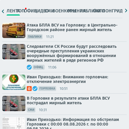
ЛЕНТА
ТОП
ОФИЦ.
ВИДЕО
СМИ
ВОЕНКОРЫ
МНЕНИЯ
ПАБЛИКИ
ФОТО
ЛОНГРИДЫ
Атака БПЛА ВСУ на Горловку: в Центрально-
Городском районе ранен мирный житель
11:21
ПАБЛИКИ
Следователи СК России будут расследовать
очередные преступления украинских
вооружённых формирований в отношении
мирных жителей в ряде регионов РФ
11:06
ОФИЦ.
Иван Приходько: Вниманию горловчан:
отключение электроэнергии
10:51
ГОРЛОВКА
В Горловке в результате атаки БПЛА ВСУ
пострадал мирный житель
10:31
СМИ
Иван Приходько: Информация по обстрелам
Горловки с 00:00 08.08.2026 г. по 00:00
09.08.2026 г