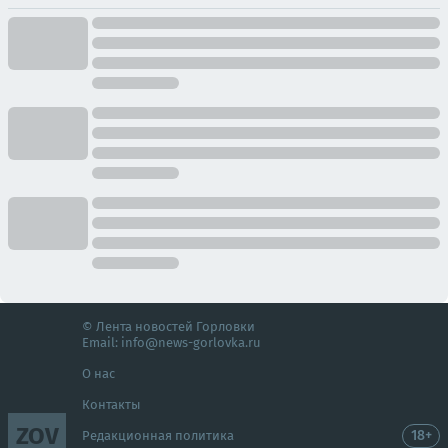
© Лента новостей Горловки
Email:
info@news-gorlovka.ru
О нас
Контакты
ZOV
18+
Редакционная политика