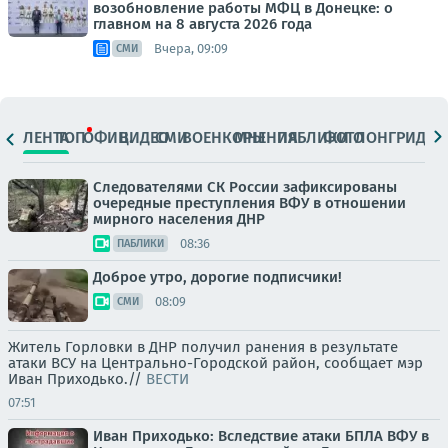
возобновление работы МФЦ в Донецке: о
главном на 8 августа 2026 года
Вчера, 09:09
СМИ
ЛЕНТА
ТОП
ОФИЦ.
ВИДЕО
СМИ
ВОЕНКОРЫ
МНЕНИЯ
ПАБЛИКИ
ФОТО
ЛОНГРИДЫ
Следователями СК России зафиксированы
очередные преступления ВФУ в отношении
мирного населения ДНР
08:36
ПАБЛИКИ
Доброе утро, дорогие подписчики!
08:09
СМИ
Житель Горловки в ДНР получил ранения в результате
атаки ВСУ на Центрально-Городской район, сообщает мэр
Иван Приходько.//
ВЕСТИ
07:51
Иван Приходько: Вследствие атаки БПЛА ВФУ в