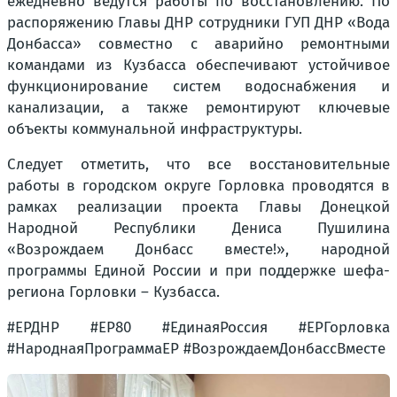
ежедневно ведутся работы по восстановлению. По
распоряжению Главы ДНР сотрудники ГУП ДНР «Вода
Донбасса» совместно с аварийно ремонтными
командами из Кузбасса обеспечивают устойчивое
функционирование систем водоснабжения и
канализации, а также ремонтируют ключевые
объекты коммунальной инфраструктуры.
Следует отметить, что все восстановительные
работы в городском округе Горловка проводятся в
рамках реализации проекта Главы Донецкой
Народной Республики Дениса Пушилина
«Возрождаем Донбасс вместе!», народной
программы Единой России и при поддержке шефа-
региона Горловки – Кузбасса.
#ЕРДНР #ЕР80 #ЕдинаяРоссия #ЕРГорловка
#НароднаяПрограммаЕР #ВозрождаемДонбассВместе