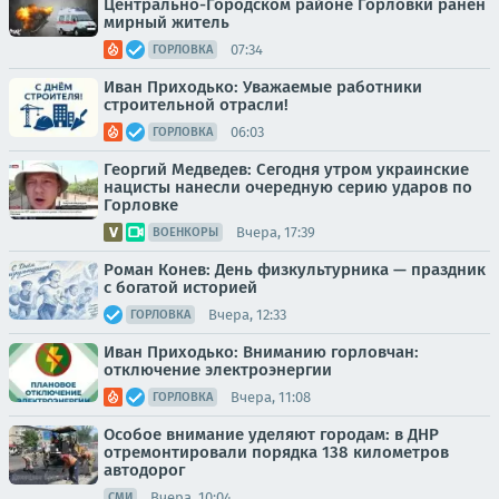
Центрально-Городском районе Горловки ранен
мирный житель
07:34
ГОРЛОВКА
Иван Приходько: Уважаемые работники
строительной отрасли!
06:03
ГОРЛОВКА
Георгий Медведев: Сегодня утром украинские
нацисты нанесли очередную серию ударов по
Горловке
Вчера, 17:39
ВОЕНКОРЫ
Роман Конев: День физкультурника — праздник
с богатой историей
Вчера, 12:33
ГОРЛОВКА
Иван Приходько: Вниманию горловчан:
отключение электроэнергии
Вчера, 11:08
ГОРЛОВКА
Особое внимание уделяют городам: в ДНР
отремонтировали порядка 138 километров
автодорог
Вчера, 10:04
СМИ