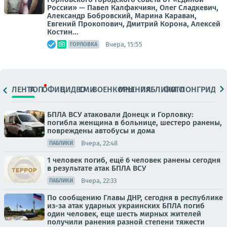
России» — Павел Калфакчиян, Олег Сладкевич,
Александр Бобровский, Марина Караван,
Евгений Прокопович, Дмитрий Корона, Алексей
Костин...
Вчера, 15:55
ГОРЛОВКА
ЛЕНТА
ТОП
ОФИЦ.
ВИДЕО
СМИ
ВОЕНКОРЫ
МНЕНИЯ
ПАБЛИКИ
ФОТО
ЛОНГРИДЫ
БПЛА ВСУ атаковали Донецк и Горловку:
погибла женщина в больнице, шестеро ранены,
повреждены автобусы и дома
Вчера, 22:48
ПАБЛИКИ
1 человек погиб, ещё 6 человек ранены сегодня
в результате атак БПЛА ВСУ
Вчера, 22:33
ПАБЛИКИ
По сообщению Главы ДНР, сегодня в республике
из-за атак ударных украинских БПЛА погиб
один человек, еще шесть мирных жителей
получили ранения разной степени тяжести