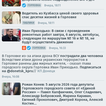
Вчера, 18:11
ГОРЛОВКА
Водитель из Кузбасса ценой своего здоровья
спас десятки жизней в Горловке
Вчера, 18:11
ПАБЛИКИ
Иван Приходько: В связи с проведением
ремонтных работ завтра, 6 августа, автобусы,
следующие по маршрутам № 16 и № 18, не
будут осуществлять движение
Вчера, 16:33
ГОРЛОВКА
В Горловке из-за атаки дрона ВСУ
пострадали два человека
Вследствие атаки дрона украинских террористов в
Горловке ранены два мирных жителя, - сказал глава
городского округа Горловка Иван Приходько.
Подписаться
на @donetsk_kpru
//
КП Донецк
Вчера, 16:08
Роман Конев: 5 августа 2026 года депутаты
Горловского городского совета от «Единой
России» — Павел Калфакчиян, Олег Сладкевич,
Александр Бобровский, Марина Караван,
Евгений Прокопович, Дмитрий Корона, Алексей
Костин...