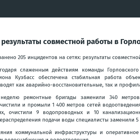
: результаты совместной работы в Горл
ранено 205 инцидентов на сетях: результаты совместно
годаря слаженным действиям команды Горловского
иона Кузбасс обеспечена стабильная работа объе
водят как аварийно-восстановительные, так и профил
неделю ремонтные бригады заменили 340 метров 
чистили и промыли 1 400 метров сетей водоотведени
ях, очистили 9 водопроводных и 10 канализацион
ераспределения подачи воды специалисты заменили 5
ояния коммунальной инфраструктуры и оперативное 
м водоснабжения и водоотведения.