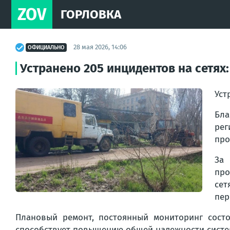
ZOV
ГОРЛОВКА
28 мая 2026, 14:06
ОФИЦИАЛЬНО
Устранено 205 инцидентов на сетях
Уст
Бла
рег
про
За 
про
сет
пер
Плановый ремонт, постоянный мониторинг сост
способствует повышению общей надежности систе