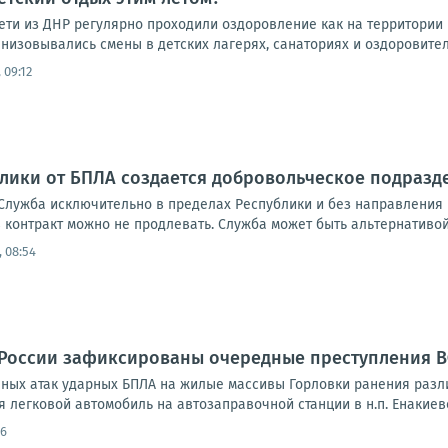
ти из ДНР регулярно проходили оздоровление как на территории Р
низовывались смены в детских лагерях, санаториях и оздоровитель
 09:12
лики от БПЛА создается добровольческое подразд
Служба исключительно в пределах Республики и без направления н
 контракт можно не продлевать. Служба может быть альтернативой 
 08:54
 России зафиксированы очередные преступления 
ных атак ударных БПЛА на жилые массивы Горловки ранения разли
 легковой автомобиль на автозаправочной станции в н.п. Енакиево 
36