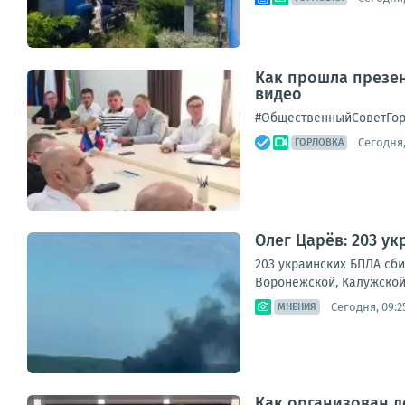
Как прошла презен
видео
#ОбщественныйСоветГо
Сегодня,
ГОРЛОВКА
Олег Царёв: 203 у
203 украинских БПЛА сби
Воронежской, Калужской,
Сегодня, 09:2
МНЕНИЯ
Как организован д