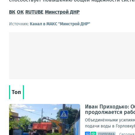
ВК
ОК
RUTUBE
Минстрой ДНР
Источник:
Канал в МАКС "Минстрой ДНР"
Топ
Иван Приходько: О
продолжается раб
Объединёнными усилиями
подачи воды в ГорловкуН
Сегодня,
ГОРЛОВКА